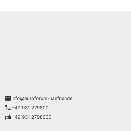
m Häfner GmbH
urg
info@autoforum-haefner.de
+49 931 279800
+49 931 2798030