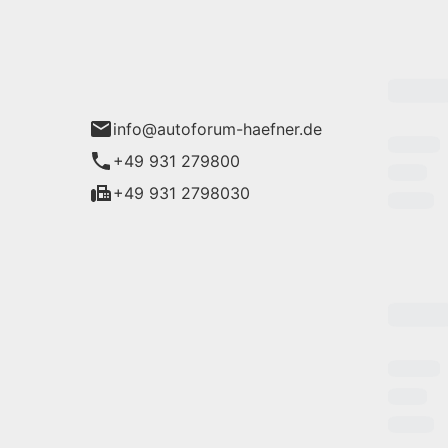
mbH
Verkauf:
däcker 3
76 Würzburg
info@autoforum-haefner.de
+49 931 279800
+49 931 2798030
Service: