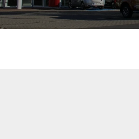
toforum Häfner
Öffnungszeit