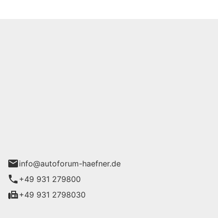
m Häfner GmbH
urg
info@autoforum-haefner.de
+49 931 279800
+49 931 2798030