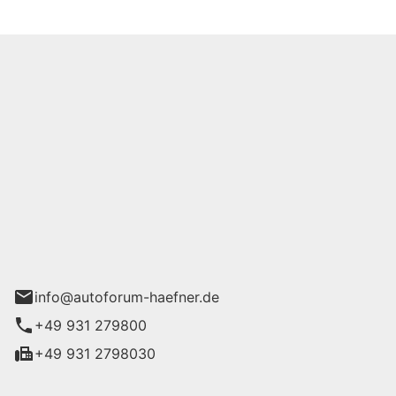
m Häfner GmbH
urg
info@autoforum-haefner.de
+49 931 279800
+49 931 2798030